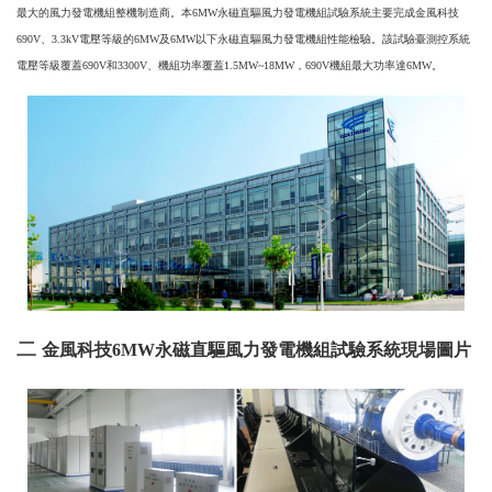
最大的風力發電機組整機制造商。本6MW永磁直驅風力發電機組試驗系統主要完成金風科技
690V、3.3kV電壓等級的6MW及6MW以下永磁直驅風力發電機組性能檢驗。該試驗臺測控系統
電壓等級覆蓋690V和3300V、機組功率覆蓋1.5MW~18MW，690V機組最大功率達6MW。
二
金風科技6MW永磁直驅風力發電機組試驗系統現場圖片