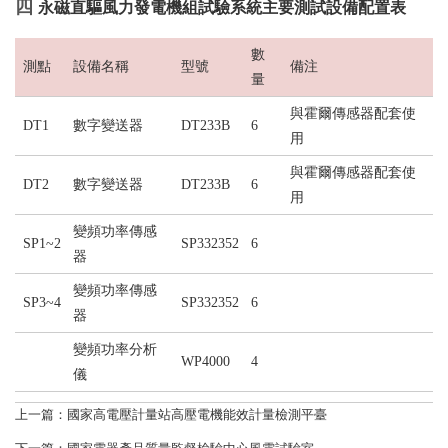
四
永磁直驅風力發電機組試驗系統主要測試設備配置表
數
測點
設備名稱
型號
備注
量
與霍爾傳感器配套使
DT1
數字變送器
DT233B
6
用
與霍爾傳感器配套使
DT2
數字變送器
DT233B
6
用
變頻功率傳感
SP1~2
SP332352
6
器
變頻功率傳感
SP3~4
SP332352
6
器
變頻功率分析
WP4000
4
儀
上一篇：
國家高電壓計量站高壓電機能效計量檢測平臺