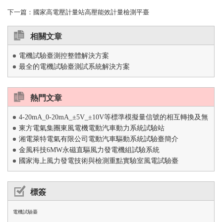
下一篇：
國家高電壓計量站高壓能效計量檢測平臺
相關文章
電機試驗臺測控整體解決方案
最全的電機試驗臺測試系統解決方案
熱門文章
4-20mA_0-20mA_±5V_±10V等標準模擬量信號的相互轉換及無
東方電氣集團東風電機電動汽車動力系統試驗站
擾傳輸
湘電萊特電氣有限公司電動汽車驅動系統試驗臺簡介
金風科技6MW永磁直驅風力發電機組試驗系統
國家海上風力發電技術與檢測重點實驗室風電試驗臺
標簽
電機試驗臺