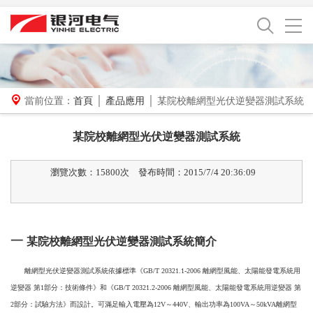
當前位置：
首頁
│
產品應用
│ 某院校離網型光伏逆變器測試系統
某院校離網型光伏逆變器測試系統
瀏覽次數：15800次
發布時間：2015/7/4 20:36:09
一
某院校離網型光伏逆變器測試系統簡介
離網型光伏逆變器測試系統依據標準《GB/T 20321.1-2006 離網型風能、太陽能發電系統用
逆變器 第1部分：技術條件》和《GB/T 20321.2-2006 離網型風能、太陽能發電系統用逆變器 第
2部分：試驗方法》而設計。可滿足輸入電壓為12V～440V、輸出功率為100VA～50kVA離網型