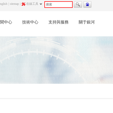
nglish
|
sitemap
|
在線工具
聞中心
技術中心
支持與服務
關于銀河